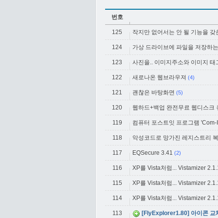
번호
125
작지만 없어서는 안 될 기능을 갖춘 비
124
가상 드라이브에 파일을 저장하는 
123
사진을.. 이미지주소와 이미지 태
122
새로나온 웹브라우져
(4)
121
괜찮은 바탕화면
(5)
120
웹하드+백업 완전무료 웹디스크
119
컴퓨터 포스트잇 프로그램 'Com-It2 [컴
118
악성코드로 망가진 레지스트리 복구
117
EQSecure 3.41
(2)
116
XP를 Vista처럼... Vistamizer 2.1.1.
115
XP를 Vista처럼... Vistamizer 2.1.1.
114
XP를 Vista처럼... Vistamizer 2.1.1.
113
[FlyExplorer1.80] 아이