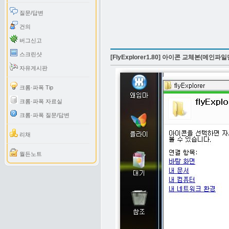
질문/답변
건의
버그신고
스크린샷
[FlyExplorer1.80] 아이콘 교체본(메인파일
자유게시판
크롬·파폭 Tip
크롬·파폭 자료실
크롬·파폭 질문/답변
리채
월든노트