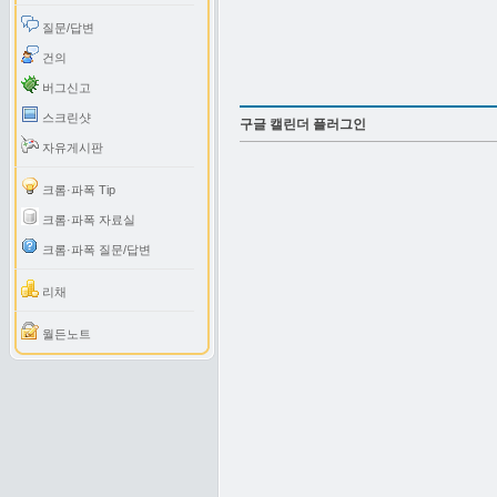
질문/답변
건의
버그신고
스크린샷
구글 캘린더 플러그인
자유게시판
크롬·파폭 Tip
크롬·파폭 자료실
크롬·파폭 질문/답변
리채
월든노트