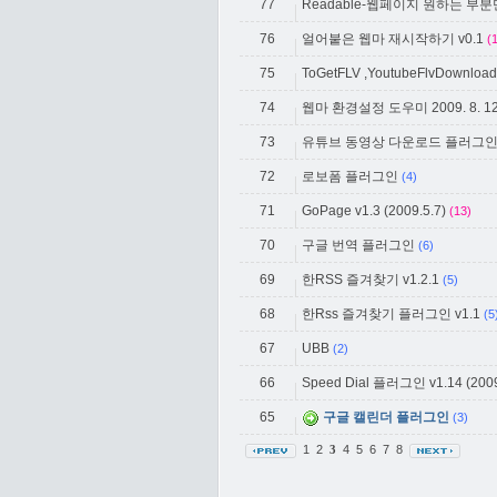
77
Readable-웹페이지 원하는 부
76
얼어붙은 웹마 재시작하기 v0.1
(
75
ToGetFLV ,YoutubeFlvDownload(
74
웹마 환경설정 도우미 2009. 8. 
73
유튜브 동영상 다운로드 플러그
72
로보폼 플러그인
(4)
71
GoPage v1.3 (2009.5.7)
(13)
70
구글 번역 플러그인
(6)
69
한RSS 즐겨찾기 v1.2.1
(5)
68
한Rss 즐겨찾기 플러그인 v1.1
(5
67
UBB
(2)
66
Speed Dial 플러그인 v1.14 (2009
65
구글 캘린더 플러그인
(3)
1
2
4
5
6
7
8
3