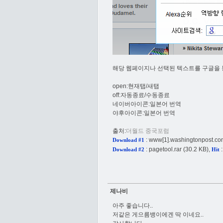
해당 웹페이지나 선택된 텍스트를 구글을
open:현재탭/새탭
off:자동종료/수동종료
네이버아이콘:일본어 번역
야후아이콘:일본어 번역
출처:
더월드 중국포럼
:
www[1].washingtonpost.c
Download #1
:
pagetool.rar
(30.2 KB),
:
Download #2
Hit
제나비
아주 좋습니다..
저같은 게으름뱅이에겐 딱 이네요..