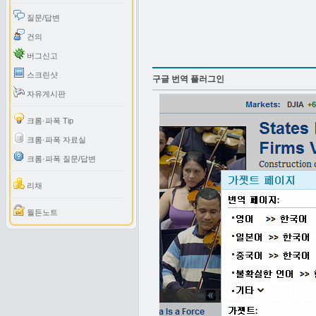
질문/답변
건의
버그신고
스크린샷
구글 번역 플러그인
자유게시판
크롬·파폭 Tip
크롬·파폭 자료실
크롬·파폭 질문/답변
리채
월든노트