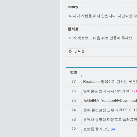
nancy
디시가 개편을 해서 안됩니다. 시간되면 
한석호
이거 제로보드 다음 뒤로 만들어 주세요;..
번호
77
Readable-웹페이지 원하는 부
76
얼어붙은 웹마 재시작하기 v0.1
(
75
ToGetFLV ,YoutubeFlvDownload(
74
웹마 환경설정 도우미 2009. 8. 
73
유튜브 동영상 다운로드 플러그
72
로보폼 플러그인
(4)