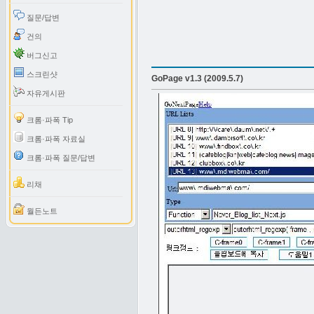
질문/답변
건의
버그신고
스크린샷
GoPage v1.3 (2009.5.7)
자유게시판
크롬·파폭 Tip
크롬·파폭 자료실
크롬·파폭 질문/답변
리채
월든노트