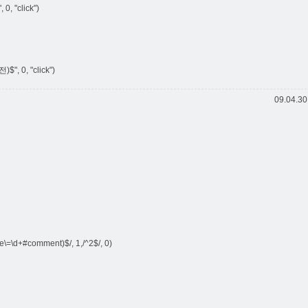
0, "click")
)$", 0, "click")
09.04.30
e\=\d+#comment)$/, 1,/^2$/, 0)