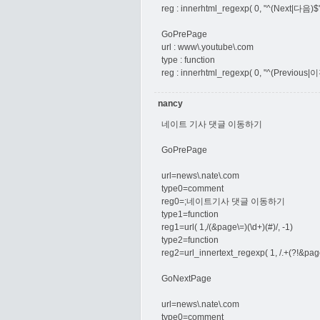
reg : innerhtml_regexp( 0, "^(Next|다음)$", 
GoPrePage
url : www\.youtube\.com
type : function
reg : innerhtml_regexp( 0, "^(Previous|이전
nancy
네이트 기사 댓글 이동하기
GoPrePage
url=news\.nate\.com
type0=comment
reg0=;네이트기사 댓글 이동하기
type1=function
reg1=url( 1,/(&page\=)(\d+)(#)/, -1)
type2=function
reg2=url_innertext_regexp( 1, /.+(?!&pag
GoNextPage
url=news\.nate\.com
type0=comment