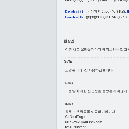
http://ganggang.tistory.com/entry/GoPag
:
새 이미지 1.jpg
(40.8 KB),
Download #1
H
:
gopagePlugin.RAR
(775.7 
Download #2
한상민
이건 새로 올라올때마다 배워보려해도 결국
DuTa
고맙습니다..잘 사용하겠습니다..
nancy
도움말에 대한 접근성을 높혔는데 어떻게
nancy
유투브 댓글목록 이동하기입니다.
GoNextPage
url : www\.youtube\.com
type : function