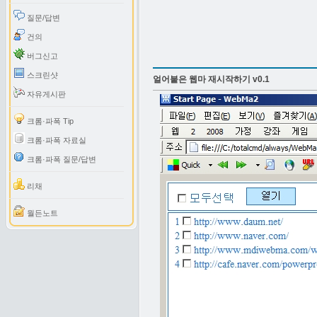
질문/답변
건의
버그신고
스크린샷
얼어붙은 웹마 재시작하기 v0.1
자유게시판
크롬·파폭 Tip
크롬·파폭 자료실
크롬·파폭 질문/답변
리채
월든노트