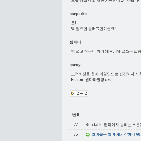
오올 정말 찾고 있던 기능인데...감사합니
hanpedro
옷!
딱 필요한 플러그인이군요!
행복이
헉 쓰고 싶은데 이거 왜 V3 lite 글쓰는
nancy
노팩버젼을 웹마 파일명으로 변경해서 사
Frozen_웹마파일명.exe
번호
77
Readable-웹페이지 원하는 부
76
얼어붙은 웹마 재시작하기 v0.