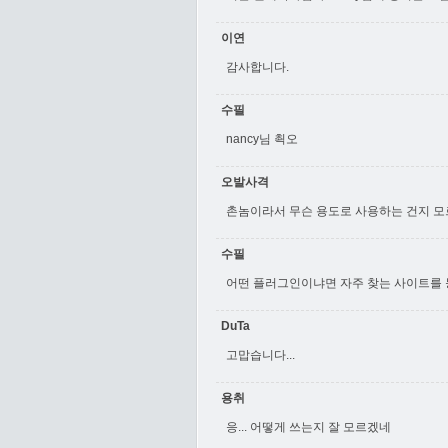
이연
감사합니다.
수필
nancy님 쵝오
오발사격
촌놈이라서 무슨 용도로 사용하는 건지 모
수필
어떤 플러그인이냐면 자주 찾는 사이트를
DuTa
고맙습니다...
용취
응... 어떻게 쓰는지 잘 모르겠네