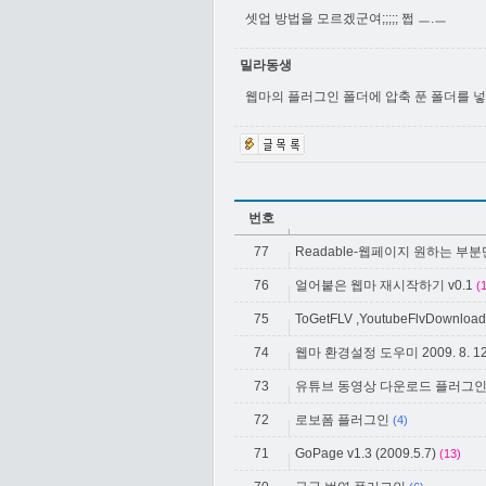
셋업 방법을 모르겠군여;;;;; 쩝 ㅡ.ㅡ
밀라동생
웹마의 플러그인 폴더에 압축 푼 폴더를 넣
번호
77
Readable-웹페이지 원하는 부
76
얼어붙은 웹마 재시작하기 v0.1
(
75
ToGetFLV ,YoutubeFlvDownload(
74
웹마 환경설정 도우미 2009. 8. 
73
유튜브 동영상 다운로드 플러그
72
로보폼 플러그인
(4)
71
GoPage v1.3 (2009.5.7)
(13)