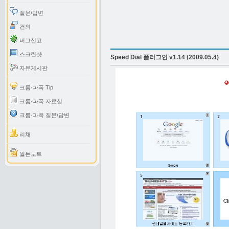
질문/답변
건의
버그신고
스크린샷
Speed Dial 플러그인 v1.14 (2009.05.4)
자유게시판
크롬·파폭 Tip
크롬·파폭 자료실
크롬·파폭 질문/답변
리채
월든노트