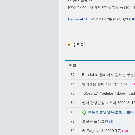
<<관련 링크>>
joogunking :: 웹마+Orbit 유튜브 동영상
:
YoutubeD.zip
(824 Byte),
Download #1
Hi
번호
77
Readable-웹페이지 원하는 부
76
얼어붙은 웹마 재시작하기 v0.1
(
75
ToGetFLV ,YoutubeFlvDownload(
74
웹마 환경설정 도우미 2009. 8. 
73
유튜브 동영상 다운로드 플러
72
로보폼 플러그인
(4)
71
GoPage v1.3 (2009.5.7)
(13)