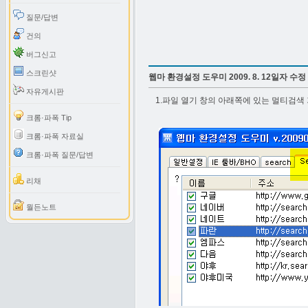
질문/답변
건의
버그신고
스크린샷
웹마 환경설정 도우미 2009. 8. 12일자 수정
자유게시판
1.파일 열기 창의 아래쪽에 있는 멀티검색
크롬·파폭 Tip
크롬·파폭 자료실
크롬·파폭 질문/답변
리채
월든노트