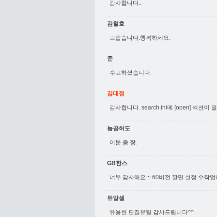
감사합니다..
김철호
고맙습니다.행복하세요.
준
수고하셨습니다.
김대정
감사합니다. search.ini에 [open] 
능공허도
이분 좀 짱.
GB한스
너무 감사해요 ~ 60버전 깔면 설정 수
튜알셀
유용한 편집유틸 감사드립니다^^