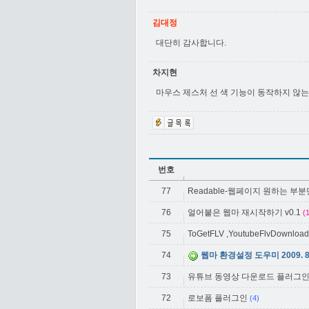
김대정
대단히 감사합니다.
차지현
마우스 제스처 선 색 기능이 동작하지 않
번호
77
Readable-웹페이지 원하는 부
76
얼어붙은 웹마 재시작하기 v0.1
(
75
ToGetFLV ,YoutubeFlvDownload(
74
웹마 환경설정 도우미 2009. 8
73
유튜브 동영상 다운로드 플러그
72
로보폼 플러그인
(4)