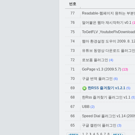
번호
77
Readable-웹페이지 원하는 부
76
얼어붙은 웹마 재시작하기 v0.1
(
75
ToGetFLV ,YoutubeFlvDownload(
74
웹마 환경설정 도우미 2009. 8. 
73
유튜브 동영상 다운로드 플러그
72
로보폼 플러그인
(4)
71
GoPage v1.3 (2009.5.7)
(13)
70
구글 번역 플러그인
(6)
69
한RSS 즐겨찾기 v1.2.1
(5)
68
한Rss 즐겨찾기 플러그인 v1.1
(5
67
UBB
(2)
66
Speed Dial 플러그인 v1.14 (2009
65
구글 캘린더 플러그인
(3)
1
2
4
5
6
7
8
3