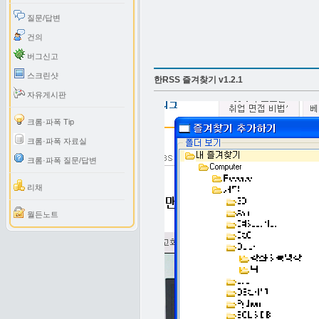
질문/답변
건의
버그신고
스크린샷
한RSS 즐겨찾기 v1.2.1
자유게시판
크롬·파폭 Tip
크롬·파폭 자료실
크롬·파폭 질문/답변
리채
월든노트