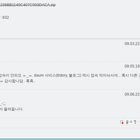
@1238BB1149C407C903DACA.zip
: 832
09.03.22
09.05.19
속이 안되요 ㅠ_ㅠ. daum 서비스(tistory, 블로그) 역시 접속 막아놔서여... 혹시 다른
 감사합니담.. 흑흑..
09.06.22
;;;
서 올려둡니다.